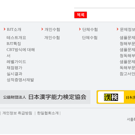
BJT소개
개인수험
단체수험
문제정
테스트개요
개인수험
단체수험
샘플문제
BJT특징
청해부
CBT방식에 대해
샘플문제
서
청독해
레벨가이드
샘플문제
채점평가
독해부
실시결과
참고서
성적증명서재발
급
|
개인정보 취급방침
|
한일협회소개
|
서울특