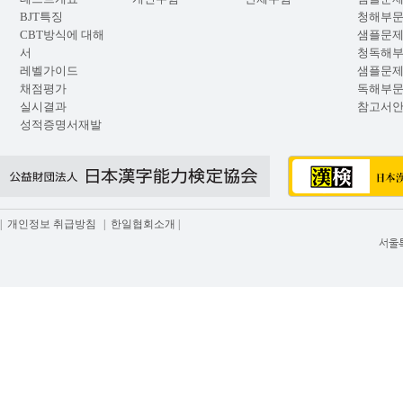
BJT특징
청해부
CBT방식에 대해
샘플문제
서
청독해
레벨가이드
샘플문제
채점평가
독해부
실시결과
참고서
성적증명서재발
급
|
개인정보 취급방침
|
한일협회소개
|
서울특