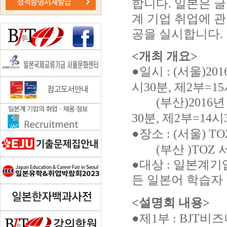
합니다
.
일본은 글
계 기업 취업에 
공을 실시합니다
.
<
개최 개요
>
●
일시
: (
서울
)201
시
30
분
,
제
2
부
=15
(
부산
)2016
30
분
,
제
2
부
=14
시
●
장소
: (
서울
) T
(
부산
)TOZ
●
대상
:
일본계기
든 일본어 학습자
<
설명회 내용
>
●
제
1
부
: BJT
비즈