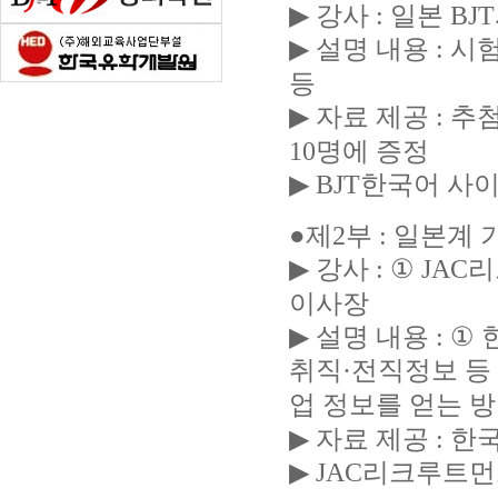
▶
강사
:
일본
BJT
▶
설명 내용
:
시험
등
▶
자료 제공
:
추
10
명에 증정
▶ BJT
한국어 사
●
제
2
부
:
일본계 
▶
강사
: ① JAC
리
이사장
▶
설명 내용
: ①
취직
·
전직정보 등
업 정보를 얻는 방
▶
자료 제공
:
한국
▶ JAC
리크루트먼