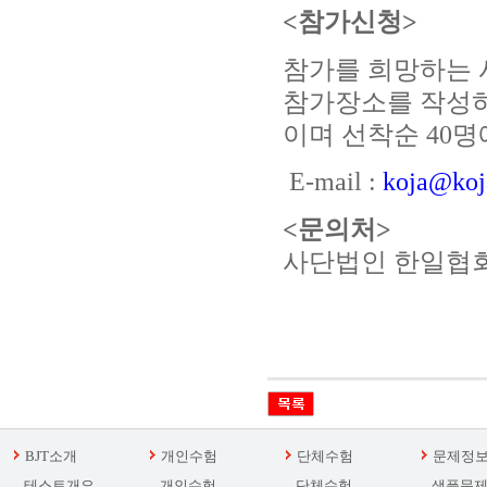
<
참가신청
>
참가를 희망하는 
참가장소를 작성하
이며 선착순
40
명
E-mail :
koja@koja
<
문의처
>
사단법인 한일협
BJT소개
개인수험
단체수험
문제정
테스트개요
개인수험
단체수험
샘플문제