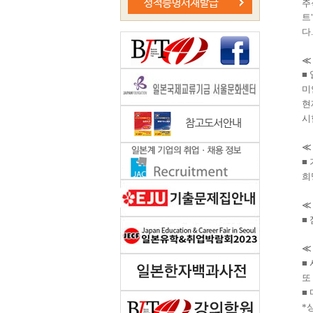
주
트
다
.
≪
■
미
현
시
≪
■
희
≪
■
≪
■
또
■
*