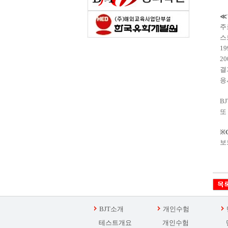
≪
주
스
19
20
결
응
BJ
또
※
보
BJT소개
개인수험
테스트개요
개인수험