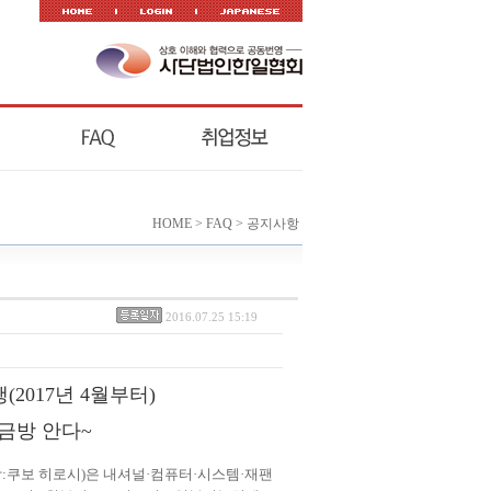
HOME > FAQ > 공지사항
2016.07.25 15:19
행
(2017
년
4
월부터
)
금방 안다
~
장
:
쿠보
히로시
)
은 내셔널
·컴퓨터·
시스템
·
재팬