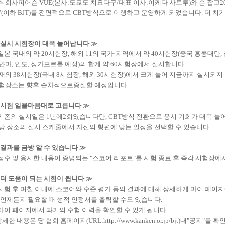
식회사
피어슨
VUE
(
본사
:
도쿄도 치요다구
/
대표
이사
:
이케다 사토루
)
와 손 잡고
2
"
(
이하
BJT
)
를 전면적으로
CBT
방식으로 이행
하고
운영
하게 되었습니다
.
더
치기
실시 시험장
이
대폭
늘어납니다
≫
일본
국내
의
약
20시험장
,
해외
11
의 국가·지역에서 약
40시험장
(
중국 홍콩
대만
,
얀마
,
인도
,
싱가포르를
예정
)
의
합계 약
60시험장
에서
실시합니다
.
재
의
38시험장
(
국내
8시험장
,
해외
30시험장
)
에서
크게
늘어 지금까지
실시
되지
험장소는
향후 순차적으로
증설
할 예정입니다
.
시험 일을
마음대로 고릅니다
≫
기존
의
실시일
은
1
년에
2
회였습니다
만
,
CBT
방식
전환
으로 응시
기회가
대폭
늘
망
장소
의
실시 스케줄
에서
자신의
형편
에 맞는
일정을
선택할
수 있습니다
.
결과를
금방 알 수 있습니다
≫
점수
및
응시한 내용이
증명
되는
"
스코어
리포트
"
를 시험
종료
후 즉각
시험장에
더
도움이 되는
시험이
됩니다
≫
시험
후
며칠
이내에
스코어
와 수준
평가
등
의
결과에 대해 상세
하게
마이 페이지
언제든지
필요할 때
성적
인정서를
출력할 수도 있습니다
.
마이 페이지
에서
과거
의
수험
이력을
확인
할 수 있게 됩니다
.
상세
한 내용은
당 협회
홈페이지
(
URL
:
http
:
//
www.kanken.or.jp
/
bjt
)
내
"
공지
"
를 확