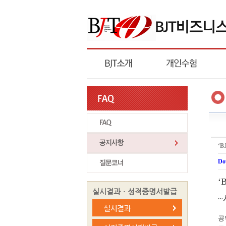
‘B
Do
‘
실시결과ㆍ성적증명서발급
~
공