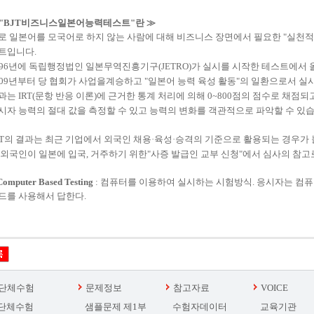
"
BJT
비즈니스일본어
능력테스트
"
란
≫
로
일본어
를 모국어로
하지 않는
사람에 대해 비즈니스
장면
에서
필요한
"
실천적
트
입니다
.
96
년
에 독립행정
법인
일본
무역진흥
기구
(
JETRO
)
가
실시
를 시작한 테스트에서
09
년부터
당 협회
가 사업을
계승하고
"
일본어
능력
육성 활동
"
의
일환으로서 실
과는
IRT
(
문항 반응
이론
)
에 근거한
통계
처리에 의해
0
~
800
점
의
점수
로 채점
되
시자
능력
의 절대 값
을 측정할
수 있고
능력
의
변화를
객관적으로
파악할 수 있
T
의
결과는
최근
기업에서
외국인 채용
·
육성
·
승격
의 기준으로 활용
되는 경우가
 외국인이
일본
에
입국
,
거주
하기 위한
"
사증 발급인
교부
신청
"
에서
심사
의 참고
Computer
Based
Testing
:
컴퓨터를
이용
하여 실시
하는 시험
방식
.
응시자는
컴퓨
드를
사용해
서 답
한다.
단체수험
문제정보
참고자료
VOICE
단체수험
샘플문제 제1부
수험자데이터
교육기관