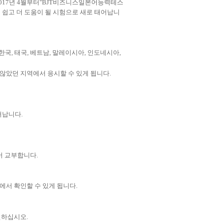
017
년
4
월부터
"
BJT
비즈니스일본어
능력테스
 쉽고
더
도움이 될
시험으로
새로 태어납니
한국
,
태국
,
베트남
,
말레이시아
,
인도네시아
,
 않았던
지역
에서 응시
할 수 있게 됩니다
.
어납니다
.
서
교부합니다
.
에서
확인
할 수 있게 됩니다
.
인하십시오
.