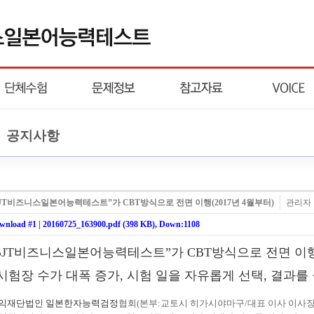
공지사항
JT 비즈니스일본어능력테스트 ” 가 CBT 방식으로 전면 이행 (2017 년 4 월부터 )
관리자
wnload #1 |
20160725_163900.pdf (398 KB)
, Down:1108
BJT
비즈니스일본어능력테스트
”
가
CBT
방식으로 전면 이
시험장
수가
대폭
증가
,
시험 일을
자유롭게
선택
,
결과를
익
재단
법인
일본
한자
능력
검정
협회
(
본부
:
교토시 히가시야마구
/
대표
이사
이사