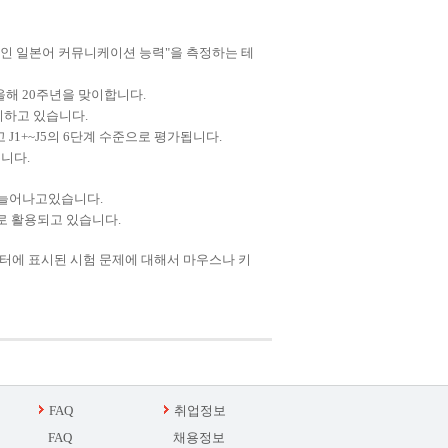
인 일본어
커뮤니케이션 능력
"
을
측정
하는 테
올해
20
주년을 맞이합니다
.
시하고
있습니다
.
고
J1
+
~
J5
의
6
단계
수준으로 평가
됩니다
.
습니다
.
 늘어나고
있습니다
.
로 활용
되
고 있습니다
.
터
에 표시
된 시험 문제
에 대해서
마우스
나 키
FAQ
취업정보
FAQ
채용정보