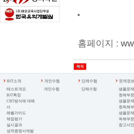
홈페이지 :
www
BJT소개
개인수험
단체수험
문제정
테스트개요
개인수험
단체수험
샘플문제
BJT특징
청해부
CBT방식에 대해
샘플문제
서
청독해
레벨가이드
샘플문제
채점평가
독해부
실시결과
참고서
성적증명서재발