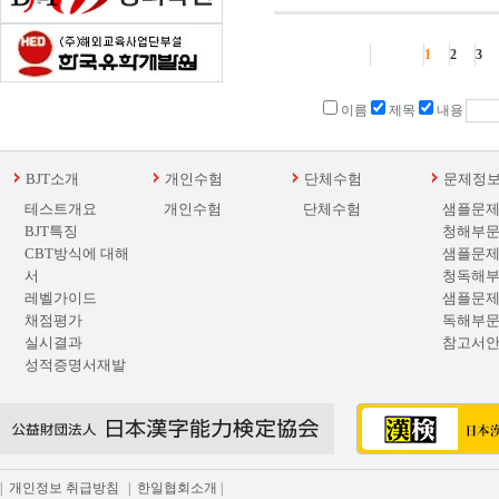
1
2
3
이름
제목
내용
BJT소개
개인수험
단체수험
문제정
테스트개요
개인수험
단체수험
샘플문제
BJT특징
청해부
CBT방식에 대해
샘플문제
서
청독해
레벨가이드
샘플문제
채점평가
독해부
실시결과
참고서
성적증명서재발
급
|
개인정보 취급방침
|
한일협회소개
|